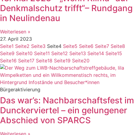
Denkmalschutz trifft“– Rundgang
in Neulindenau
Weiterlesen »
27. April 2023
Seite
1
Seite
2
Seite
3
Seite
4
Seite
5
Seite
6
Seite
7
Seite
8
Seite
9
Seite
10
Seite
11
Seite
12
Seite
13
Seite
14
Seite
15
Seite
16
Seite
17
Seite
18
Seite
19
Seite
20
Bürgeraktivierung
Das war’s: Nachbarschaftsfest im
Dunckerviertel – ein gelungener
Abschied von SPARCS
Weiterlesen »