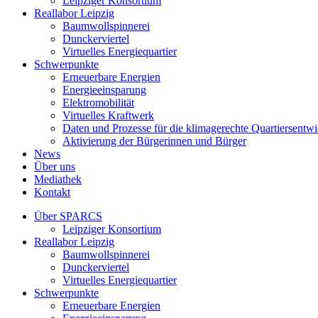
Leipziger Konsortium
Reallabor Leipzig
Baumwollspinnerei
Dunckerviertel
Virtuelles Energiequartier
Schwerpunkte
Erneuerbare Energien
Energieeinsparung
Elektromobilität
Virtuelles Kraftwerk
Daten und Prozesse für die klimagerechte Quartiersentw
Aktivierung der Bürgerinnen und Bürger
News
Über uns
Mediathek
Kontakt
Über SPARCS
Leipziger Konsortium
Reallabor Leipzig
Baumwollspinnerei
Dunckerviertel
Virtuelles Energiequartier
Schwerpunkte
Erneuerbare Energien