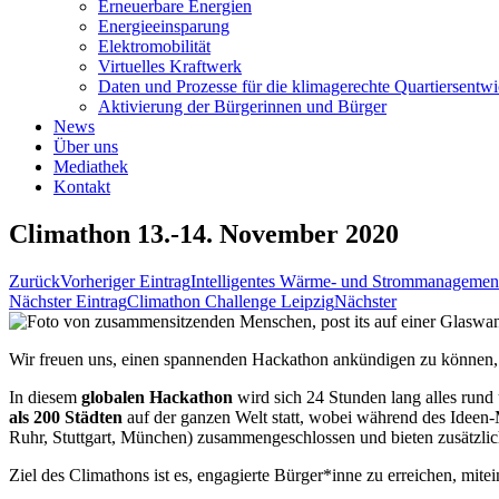
Erneuerbare Energien
Energieeinsparung
Elektromobilität
Virtuelles Kraftwerk
Daten und Prozesse für die klimagerechte Quartiersentw
Aktivierung der Bürgerinnen und Bürger
News
Über uns
Mediathek
Kontakt
Climathon 13.-14. November 2020
Zurück
Vorheriger Eintrag
Intelligentes Wärme- und Strommanagement 
Nächster Eintrag
Climathon Challenge Leipzig
Nächster
Wir freuen uns, einen spannenden Hackathon ankündigen zu können, b
In diesem
globalen Hackathon
wird sich 24 Stunden lang alles ru
als 200 Städten
auf der ganzen Welt statt, wobei während des Ideen-
Ruhr, Stuttgart, München) zusammengeschlossen und bieten zusätzl
Ziel des Climathons ist es, engagierte Bürger*inne zu erreichen, mit