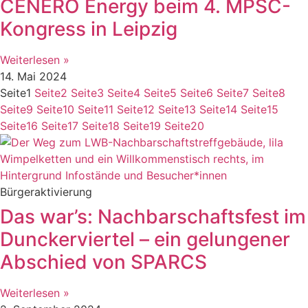
CENERO Energy beim 4. MPSC-
Kongress in Leipzig
Weiterlesen »
14. Mai 2024
Seite
1
Seite
2
Seite
3
Seite
4
Seite
5
Seite
6
Seite
7
Seite
8
Seite
9
Seite
10
Seite
11
Seite
12
Seite
13
Seite
14
Seite
15
Seite
16
Seite
17
Seite
18
Seite
19
Seite
20
Bürgeraktivierung
Das war’s: Nachbarschaftsfest im
Dunckerviertel – ein gelungener
Abschied von SPARCS
Weiterlesen »