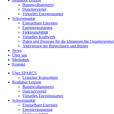
Reallabor Leipzig
Baumwollspinnerei
Dunckerviertel
Virtuelles Energiequartier
Schwerpunkte
Erneuerbare Energien
Energieeinsparung
Elektromobilität
Virtuelles Kraftwerk
Daten und Prozesse für die klimagerechte Quartiersentw
Aktivierung der Bürgerinnen und Bürger
News
Über uns
Mediathek
Kontakt
Über SPARCS
Leipziger Konsortium
Reallabor Leipzig
Baumwollspinnerei
Dunckerviertel
Virtuelles Energiequartier
Schwerpunkte
Erneuerbare Energien
Energieeinsparung