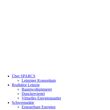
Über SPARCS
Leipziger Konsortium
Reallabor Leipzig
Baumwollspinnerei
Dunckerviertel
Virtuelles Energiequartier
Schwerpunkte
Erneuerbare Energien