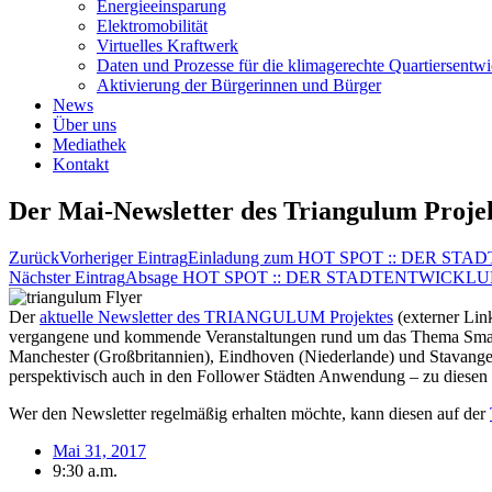
Energieeinsparung
Elektromobilität
Virtuelles Kraftwerk
Daten und Prozesse für die klimagerechte Quartiersentw
Aktivierung der Bürgerinnen und Bürger
News
Über uns
Mediathek
Kontakt
Der Mai-Newsletter des Triangulum Projekt
Zurück
Vorheriger Eintrag
Einladung zum HOT SPOT :: DER STA
Nächster Eintrag
Absage HOT SPOT :: DER STADTENTWICKLUN
Der
aktuelle Newsletter des TRIANGULUM Projektes
(externer Lin
vergangene und kommende Veranstaltungen rund um das Thema Smart
Manchester (Großbritannien), Eindhoven (Niederlande) und Stavanger
perspektivisch auch in den Follower Städten Anwendung – zu diesen g
Wer den Newsletter regelmäßig erhalten möchte, kann diesen auf der
Mai 31, 2017
9:30 a.m.