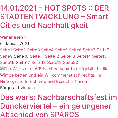
14.01.2021 – HOT SPOTS :: DER
STADTENTWICKLUNG – Smart
Cities und Nachhaltigkeit
Weiterlesen »
6. Januar 2021
Seite
1
Seite
2
Seite
3
Seite
4
Seite
5
Seite
6
Seite
7
Seite
8
Seite
9
Seite
10
Seite
11
Seite
12
Seite
13
Seite
14
Seite
15
Seite
16
Seite
17
Seite
18
Seite
19
Seite
20
Bürgeraktivierung
Das war’s: Nachbarschaftsfest im
Dunckerviertel – ein gelungener
Abschied von SPARCS