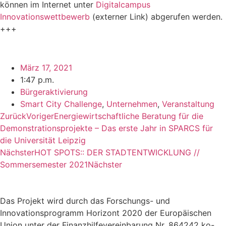
können im Internet unter
Digitalcampus
Innovationswettbewerb
(externer Link) abgerufen werden.
+++
März 17, 2021
1:47 p.m.
Bürgeraktivierung
Smart City Challenge
,
Unternehmen
,
Veranstaltung
Zurück
Voriger
Energiewirtschaftliche Beratung für die
Demonstrationsprojekte – Das erste Jahr in SPARCS für
die Universität Leipzig
Nächster
HOT SPOTS:: DER STADTENTWICKLUNG //
Sommersemester 2021
Nächster
Das Projekt wird durch das Forschungs- und
Innovationsprogramm Horizont 2020 der Europäischen
Union unter der Finanzhilfevereinbarung Nr. 864242 ko-