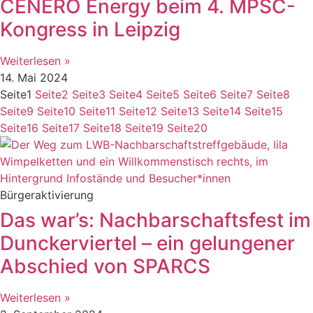
CENERO Energy beim 4. MPSC-
Kongress in Leipzig
Weiterlesen »
14. Mai 2024
Seite
1
Seite
2
Seite
3
Seite
4
Seite
5
Seite
6
Seite
7
Seite
8
Seite
9
Seite
10
Seite
11
Seite
12
Seite
13
Seite
14
Seite
15
Seite
16
Seite
17
Seite
18
Seite
19
Seite
20
Bürgeraktivierung
Das war’s: Nachbarschaftsfest im
Dunckerviertel – ein gelungener
Abschied von SPARCS
Weiterlesen »