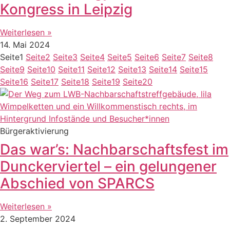
Kongress in Leipzig
Weiterlesen »
14. Mai 2024
Seite
1
Seite
2
Seite
3
Seite
4
Seite
5
Seite
6
Seite
7
Seite
8
Seite
9
Seite
10
Seite
11
Seite
12
Seite
13
Seite
14
Seite
15
Seite
16
Seite
17
Seite
18
Seite
19
Seite
20
Bürgeraktivierung
Das war’s: Nachbarschaftsfest im
Dunckerviertel – ein gelungener
Abschied von SPARCS
Weiterlesen »
2. September 2024