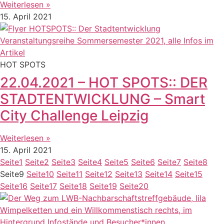
Weiterlesen »
15. April 2021
HOT SPOTS
22.04.2021 – HOT SPOTS:: DER
STADTENTWICKLUNG – Smart
City Challenge Leipzig
Weiterlesen »
15. April 2021
Seite
1
Seite
2
Seite
3
Seite
4
Seite
5
Seite
6
Seite
7
Seite
8
Seite
9
Seite
10
Seite
11
Seite
12
Seite
13
Seite
14
Seite
15
Seite
16
Seite
17
Seite
18
Seite
19
Seite
20