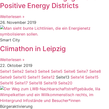
Positive Energy Districts
Weiterlesen »
26. November 2019
Smart City
Climathon in Leipzig
Weiterlesen »
22. Oktober 2019
Seite
1
Seite
2
Seite
3
Seite
4
Seite
5
Seite
6
Seite
7
Seite
8
Seite
9
Seite
10
Seite
11
Seite
12
Seite
13
Seite
14
Seite
15
Seite
16
Seite
17
Seite
18
Seite
19
Seite
20
Bürgeraktivierung