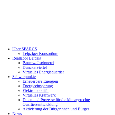
Über SPARCS
Leipziger Konsortium
Reallabor Leipzig
Baumwollspinnerei
Dunckerviertel
Virtuelles Energiequartier
Schwerpunkte
Erneuerbare Energien
Energieeinsparung
Elektromobilität
Virtuelles Kraftwerk
Daten und Prozesse für die klimagerechte
Quartiersentwicklung
Aktivierung der Bürgerinnen und Bürger
News