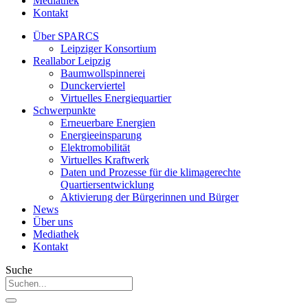
Mediathek
Kontakt
Über SPARCS
Leipziger Konsortium
Reallabor Leipzig
Baumwollspinnerei
Dunckerviertel
Virtuelles Energiequartier
Schwerpunkte
Erneuerbare Energien
Energieeinsparung
Elektromobilität
Virtuelles Kraftwerk
Daten und Prozesse für die klimagerechte
Quartiersentwicklung
Aktivierung der Bürgerinnen und Bürger
News
Über uns
Mediathek
Kontakt
Suche