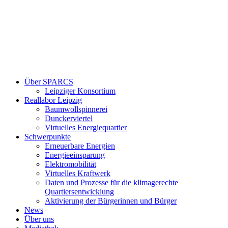
Über SPARCS
Leipziger Konsortium
Reallabor Leipzig
Baumwollspinnerei
Dunckerviertel
Virtuelles Energiequartier
Schwerpunkte
Erneuerbare Energien
Energieeinsparung
Elektromobilität
Virtuelles Kraftwerk
Daten und Prozesse für die klimagerechte
Quartiersentwicklung
Aktivierung der Bürgerinnen und Bürger
News
Über uns