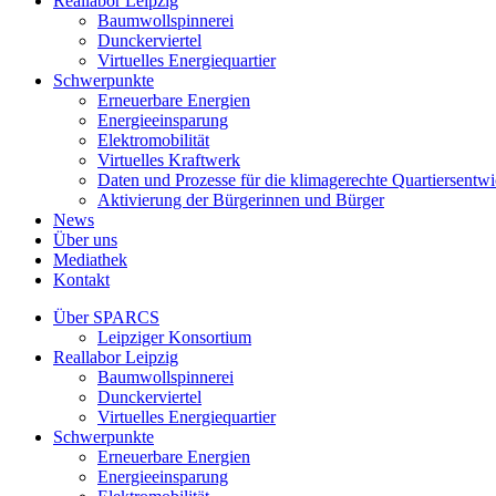
Reallabor Leipzig
Baumwollspinnerei
Dunckerviertel
Virtuelles Energiequartier
Schwerpunkte
Erneuerbare Energien
Energieeinsparung
Elektromobilität
Virtuelles Kraftwerk
Daten und Prozesse für die klimagerechte Quartiersentw
Aktivierung der Bürgerinnen und Bürger
News
Über uns
Mediathek
Kontakt
Über SPARCS
Leipziger Konsortium
Reallabor Leipzig
Baumwollspinnerei
Dunckerviertel
Virtuelles Energiequartier
Schwerpunkte
Erneuerbare Energien
Energieeinsparung