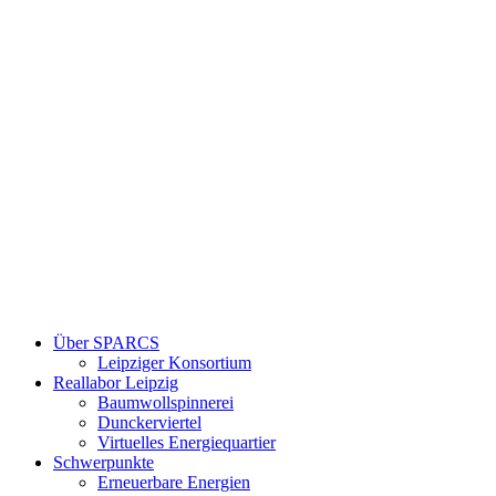
Über SPARCS
Leipziger Konsortium
Reallabor Leipzig
Baumwollspinnerei
Dunckerviertel
Virtuelles Energiequartier
Schwerpunkte
Erneuerbare Energien