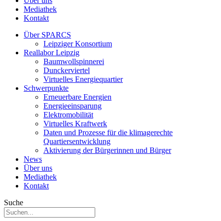
Über uns
Mediathek
Kontakt
Über SPARCS
Leipziger Konsortium
Reallabor Leipzig
Baumwollspinnerei
Dunckerviertel
Virtuelles Energiequartier
Schwerpunkte
Erneuerbare Energien
Energieeinsparung
Elektromobilität
Virtuelles Kraftwerk
Daten und Prozesse für die klimagerechte
Quartiersentwicklung
Aktivierung der Bürgerinnen und Bürger
News
Über uns
Mediathek
Kontakt
Suche