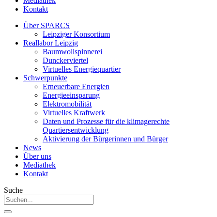
Mediathek
Kontakt
Über SPARCS
Leipziger Konsortium
Reallabor Leipzig
Baumwollspinnerei
Dunckerviertel
Virtuelles Energiequartier
Schwerpunkte
Erneuerbare Energien
Energieeinsparung
Elektromobilität
Virtuelles Kraftwerk
Daten und Prozesse für die klimagerechte
Quartiersentwicklung
Aktivierung der Bürgerinnen und Bürger
News
Über uns
Mediathek
Kontakt
Suche