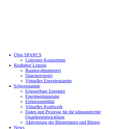
Über SPARCS
Leipziger Konsortium
Reallabor Leipzig
Baumwollspinnerei
Dunckerviertel
Virtuelles Energiequartier
Schwerpunkte
Erneuerbare Energien
Energieeinsparung
Elektromobilität
Virtuelles Kraftwerk
Daten und Prozesse für die klimagerechte
Quartiersentwicklung
Aktivierung der Bürgerinnen und Bürger
News