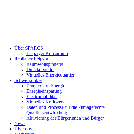
Über SPARCS
Leipziger Konsortium
Reallabor Leipzig
Baumwollspinnerei
Dunckerviertel
Virtuelles Energiequartier
Schwerpunkte
Erneuerbare Energien
Energieeinsparung
Elektromobilität
Virtuelles Kraftwerk
Daten und Prozesse für die klimagerechte
Quartiersentwicklung
Aktivierung der Bürgerinnen und Bürger
News
Über uns