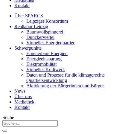
Mediathek
Kontakt
Über SPARCS
Leipziger Konsortium
Reallabor Leipzig
Baumwollspinnerei
Dunckerviertel
Virtuelles Energiequartier
Schwerpunkte
Erneuerbare Energien
Energieeinsparung
Elektromobilität
Virtuelles Kraftwerk
Daten und Prozesse für die klimagerechte
Quartiersentwicklung
Aktivierung der Bürgerinnen und Bürger
News
Über uns
Mediathek
Kontakt
Suche