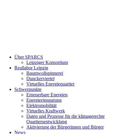
Über SPARCS
Leipziger Konsortium
Reallabor Leipzig
Baumwollspinnerei
Dunckerviertel
Virtuelles Energiequartier
Schwerpunkte
Erneuerbare Energien
Energieeinsparung
Elektromobilität
Virtuelles Kraftwerk
Daten und Prozesse für die klimagerechte
Quartiersentwicklung
Aktivierung der Bürgerinnen und Bürger
News