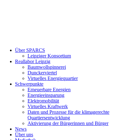
Über SPARCS
Leipziger Konsortium
Reallabor Leipzig
Baumwollspinnerei
Dunckerviertel
Virtuelles Energiequartier
Schwerpunkte
Erneuerbare Energien
Energieeinsparung
Elektromobilität
Virtuelles Kraftwerk
Daten und Prozesse für die klimagerechte
Quartiersentwicklung
Aktivierung der Bürgerinnen und Bürger
News
Über uns