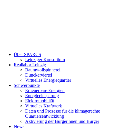
Über SPARCS
Leipziger Konsortium
Reallabor Leipzig
Baumwollspinnerei
Dunckerviertel
Virtuelles Energiequartier
Schwerpunkte
Erneuerbare Energien
Energieeinsparung
Elektromobilität
Virtuelles Kraftwerk
Daten und Prozesse für die klimagerechte
Quartiersentwicklung
Aktivierung der Bürgerinnen und Bürger
News