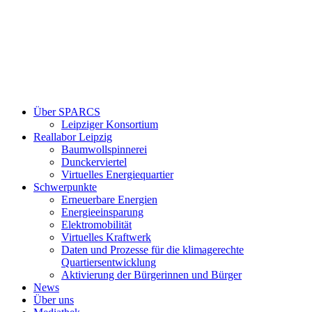
Über SPARCS
Leipziger Konsortium
Reallabor Leipzig
Baumwollspinnerei
Dunckerviertel
Virtuelles Energiequartier
Schwerpunkte
Erneuerbare Energien
Energieeinsparung
Elektromobilität
Virtuelles Kraftwerk
Daten und Prozesse für die klimagerechte
Quartiersentwicklung
Aktivierung der Bürgerinnen und Bürger
News
Über uns