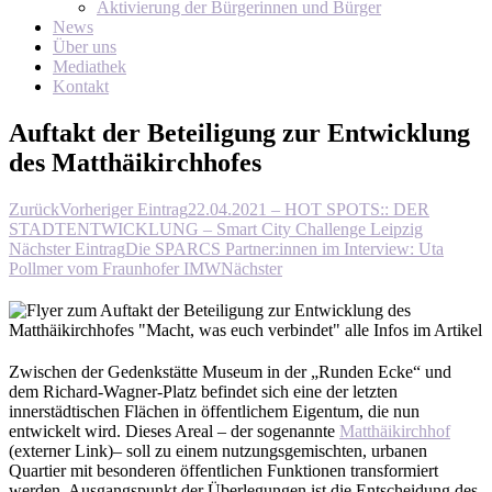
Aktivierung der Bürgerinnen und Bürger
News
Über uns
Mediathek
Kontakt
Auftakt der Beteiligung zur Entwicklung
des Matthäikirchhofes
Zurück
Vorheriger Eintrag
22.04.2021 – HOT SPOTS:: DER
STADTENTWICKLUNG – Smart City Challenge Leipzig
Nächster Eintrag
Die SPARCS Partner:innen im Interview: Uta
Pollmer vom Fraunhofer IMW
Nächster
Zwischen der Gedenkstätte Museum in der „Runden Ecke“ und
dem Richard-Wagner-Platz befindet sich eine der letzten
innerstädtischen Flächen in öffentlichem Eigentum, die nun
entwickelt wird. Dieses Areal – der sogenannte
Matthäikirchhof
(externer Link)– soll zu einem nutzungsgemischten, urbanen
Quartier mit besonderen öffentlichen Funktionen transformiert
werden. Ausgangspunkt der Überlegungen ist die Entscheidung des