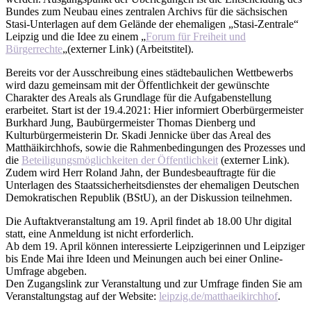
Bundes zum Neubau eines zentralen Archivs für die sächsischen
Stasi-Unterlagen auf dem Gelände der ehemaligen „Stasi-Zentrale“
Leipzig und die Idee zu einem „
Forum für Freiheit und
Bürgerrechte
„(externer Link) (Arbeitstitel).
Bereits vor der Ausschreibung eines städtebaulichen Wettbewerbs
wird dazu gemeinsam mit der Öffentlichkeit der gewünschte
Charakter des Areals als Grundlage für die Aufgabenstellung
erarbeitet. Start ist der 19.4.2021: Hier informiert Oberbürgermeister
Burkhard Jung, Baubürgermeister Thomas Dienberg und
Kulturbürgermeisterin Dr. Skadi Jennicke über das Areal des
Matthäikirchhofs, sowie die Rahmenbedingungen des Prozesses und
die
Beteiligungsmöglichkeiten der Öffentlichkeit
(externer Link).
Zudem wird Herr Roland Jahn, der Bundesbeauftragte für die
Unterlagen des Staatssicherheitsdienstes der ehemaligen Deutschen
Demokratischen Republik (BStU), an der Diskussion teilnehmen.
Die Auftaktveranstaltung am 19. April findet ab 18.00 Uhr digital
statt, eine Anmeldung ist nicht erforderlich.
Ab dem 19. April können interessierte Leipzigerinnen und Leipziger
bis Ende Mai ihre Ideen und Meinungen auch bei einer Online-
Umfrage abgeben.
Den Zugangslink zur Veranstaltung und zur Umfrage finden Sie am
Veranstaltungstag auf der Website:
leipzig.de/matthaeikirchhof
.