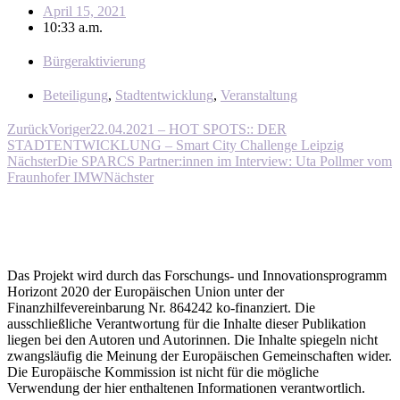
April 15, 2021
10:33 a.m.
Bürgeraktivierung
Beteiligung
,
Stadtentwicklung
,
Veranstaltung
Zurück
Voriger
22.04.2021 – HOT SPOTS:: DER
STADTENTWICKLUNG – Smart City Challenge Leipzig
Nächster
Die SPARCS Partner:innen im Interview: Uta Pollmer vom
Fraunhofer IMW
Nächster
Das Projekt wird durch das Forschungs- und Innovationsprogramm
Horizont 2020 der Europäischen Union unter der
Finanzhilfevereinbarung Nr. 864242 ko-finanziert. Die
ausschließliche Verantwortung für die Inhalte dieser Publikation
liegen bei den Autoren und Autorinnen. Die Inhalte spiegeln nicht
zwangsläufig die Meinung der Europäischen Gemeinschaften wider.
Die Europäische Kommission ist nicht für die mögliche
Verwendung der hier enthaltenen Informationen verantwortlich.