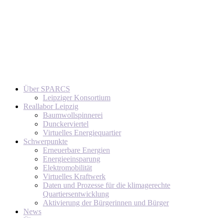
Über SPARCS
Leipziger Konsortium
Reallabor Leipzig
Baumwollspinnerei
Dunckerviertel
Virtuelles Energiequartier
Schwerpunkte
Erneuerbare Energien
Energieeinsparung
Elektromobilität
Virtuelles Kraftwerk
Daten und Prozesse für die klimagerechte
Quartiersentwicklung
Aktivierung der Bürgerinnen und Bürger
News