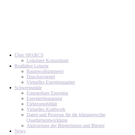
Über SPARCS
Leipziger Konsortium
Reallabor Leipzig
Baumwollspinnerei
Dunckerviertel
Virtuelles Energiequartier
Schwerpunkte
Erneuerbare Energien
Energieeinsparung
Elektromobilität
Virtuelles Kraftwerk
Daten und Prozesse für die klimagerechte
Quartiersentwicklung
Aktivierung der Bürgerinnen und Bürger
News