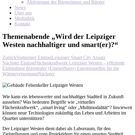
Aktivierung der Bürgerinnen und Bürger
News
Über uns
Mediathek
Kontakt
Themenabende „Wird der Leipziger
Westen nachhaltiger und smart(er)?“
Zurück
Vorheriger Eintrag
Leipziger Smart City Ansatz
Nächster Eintrag
Flächenkraftwerk Leipziger Westen – effiziente
Einbindung dezentraler (Erneuerbarer) Energiequellen für die
Wärmeversorgung
Nächster
Wie kann ein lebenswerter und nachhaltiger Stadtteil in Zukunft
aussehen? Was bedeuten Begriffe wie „virtuelles
Flächenkraftwerk“, „smart living“ oder „Multimodalität“? Inwieweit
können neue Technologien zukünftig das Leben und Arbeiten im
Quartier unterstützen?
Der Leipziger Westen dient dabei als Laborraum, für den
Zielstellungen und erste Projektideen für einen smarten Stadtteil