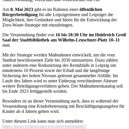
Am
8. Mai 2023
gibt es im Rahmen einer
öffentlichen
Bürgerbeteiligung
für alle Leipzigerinnen und Leipziger die
Möglichkeit, ihre Gedanken und Ideen für die Entwicklung der
Zero-Waste-Strategie mit einzubringen.
Die Veranstaltung findet von
16 bis 18:30 Uhr im Huldreich Groß
Saal der Stadtbibliothek am Wilhelm-Leuschner-Platz 10–11
statt.
Mit der Strategie werden Maßnahmen entwickelt, um die vom
Stadtrat beschlossenen Ziele bis 2030 umzusetzen. Dazu zählen
unter anderem eine Reduzierung des Restabfalls in Leipzig um
mindestens 10 Prozent sowie der Erhalt und die langfristige
Sicherung des hohen Niveaus getrennt gesammelter Abfälle. Im
Laufe des Jahres wird es unter Einbezug verschiedener Akteure
weitere Beteiligungsverfahren geben. Der Maßnahmenkatalog soll
bis Ende 2023 fertiggestellt werden.
Besonders ist an dieser Veranstaltung auch, dass es während der
Veranstaltung eine Kinderbetreuung mit Beschäftigungsangebot für
Kinder ab 4 Jahren geben wird.
Unter diesem Link kann man sich anmelden:
https://post.civinews.de/civicrm/event/register?