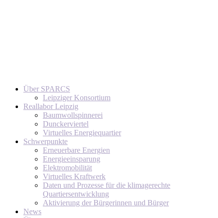
Über SPARCS
Leipziger Konsortium
Reallabor Leipzig
Baumwollspinnerei
Dunckerviertel
Virtuelles Energiequartier
Schwerpunkte
Erneuerbare Energien
Energieeinsparung
Elektromobilität
Virtuelles Kraftwerk
Daten und Prozesse für die klimagerechte
Quartiersentwicklung
Aktivierung der Bürgerinnen und Bürger
News