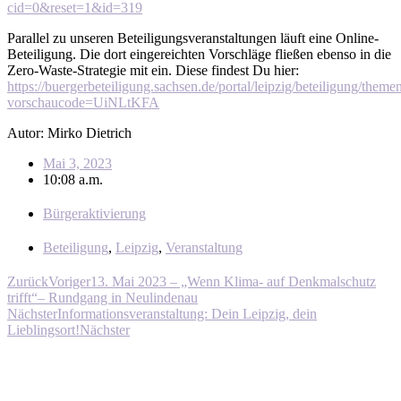
cid=0&reset=1&id=319
Parallel zu unseren Beteiligungsveranstaltungen läuft eine Online-
Beteiligung. Die dort eingereichten Vorschläge fließen ebenso in die
Zero-Waste-Strategie mit ein. Diese findest Du hier:
https://buergerbeteiligung.sachsen.de/portal/leipzig/beteiligung/them
vorschaucode=UiNLtKFA
Autor: Mirko Dietrich
Mai 3, 2023
10:08 a.m.
Bürgeraktivierung
Beteiligung
,
Leipzig
,
Veranstaltung
Zurück
Voriger
13. Mai 2023 – „Wenn Klima- auf Denkmalschutz
trifft“– Rundgang in Neulindenau
Nächster
Informationsveranstaltung: Dein Leipzig, dein
Lieblingsort!
Nächster