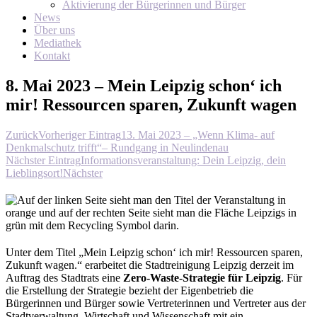
Aktivierung der Bürgerinnen und Bürger
News
Über uns
Mediathek
Kontakt
8. Mai 2023 – Mein Leipzig schon‘ ich
mir! Ressourcen sparen, Zukunft wagen
Zurück
Vorheriger Eintrag
13. Mai 2023 – „Wenn Klima- auf
Denkmalschutz trifft“– Rundgang in Neulindenau
Nächster Eintrag
Informationsveranstaltung: Dein Leipzig, dein
Lieblingsort!
Nächster
Unter dem Titel „Mein Leipzig schon‘ ich mir! Ressourcen sparen,
Zukunft wagen.“ erarbeitet die Stadtreinigung Leipzig derzeit im
Auftrag des Stadtrats eine
Zero-Waste-Strategie für Leipzig
. Für
die Erstellung der Strategie bezieht der Eigenbetrieb die
Bürgerinnen und Bürger sowie Vertreterinnen und Vertreter aus der
Stadtverwaltung, Wirtschaft und Wissenschaft mit ein.