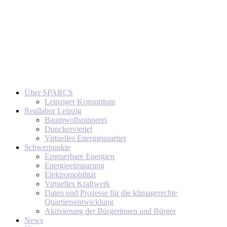
Über SPARCS
Leipziger Konsortium
Reallabor Leipzig
Baumwollspinnerei
Dunckerviertel
Virtuelles Energiequartier
Schwerpunkte
Erneuerbare Energien
Energieeinsparung
Elektromobilität
Virtuelles Kraftwerk
Daten und Prozesse für die klimagerechte
Quartiersentwicklung
Aktivierung der Bürgerinnen und Bürger
News