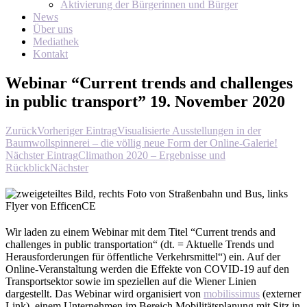
Aktivierung der Bürgerinnen und Bürger
News
Über uns
Mediathek
Kontakt
Webinar “Current trends and challenges
in public transport” 19. November 2020
Zurück
Vorheriger Eintrag
Visualisierte Ausstellungen in der
Baumwollspinnerei – die völlig neue Form der Online-Galerie!
Nächster Eintrag
Climathon 2020 – Ergebnisse und
Rückblick
Nächster
Wir laden zu einem Webinar mit dem Titel “Current trends and
challenges in public transportation“ (dt. = Aktuelle Trends und
Herausforderungen für öffentliche Verkehrsmittel“) ein. Auf der
Online-Veranstaltung werden die Effekte von COVID-19 auf den
Transportsektor sowie im speziellen auf die Wiener Linien
dargestellt. Das Webinar wird organisiert von
mobilissimus
(externer
Link), einem Unternehmen im Bereich Mobilitätsplanung mit Sitz in