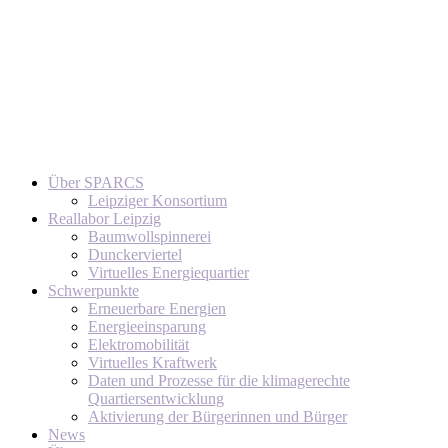
Über SPARCS
Leipziger Konsortium
Reallabor Leipzig
Baumwollspinnerei
Dunckerviertel
Virtuelles Energiequartier
Schwerpunkte
Erneuerbare Energien
Energieeinsparung
Elektromobilität
Virtuelles Kraftwerk
Daten und Prozesse für die klimagerechte
Quartiersentwicklung
Aktivierung der Bürgerinnen und Bürger
News