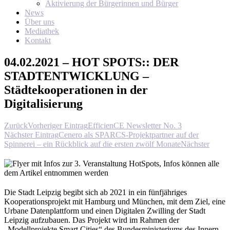
Aktivierung der Bürgerinnen und Bürger
News
Über uns
Mediathek
Kontakt
04.02.2021 – HOT SPOTS:: DER
STADTENTWICKLUNG –
Städtekooperationen in der
Digitalisierung
Zurück
Vorheriger Eintrag
EfficienCE Newsletter No. 3
Nächster Eintrag
Cenero als SPARCS-Projektpartner auf der
Spinnerei – ein Rückblick auf die ersten zwölf Monate
Nächster
Die Stadt Leipzig begibt sich ab 2021 in ein fünfjähriges
Kooperationsprojekt mit Hamburg und München, mit dem Ziel, eine
Urbane Datenplattform und einen Digitalen Zwilling der Stadt
Leipzig aufzubauen. Das Projekt wird im Rahmen der
„Modellprojekte Smart Cities“ des Bundesministeriums des Innern,