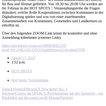
für Bau und Heimat gefördert. Von 18:30 bis 20:00 Uhr werden am
04. Februar in der HOT SPOTS :: Veranstaltungsreihe die Fragen
diskutiert, welche Rolle Kooperationen zwischen Kommunen in der
Digitalisierung spielen und was von einer zunehmenden
Zusammenarbeit von Kommunen, Gemeinden und Landkreisen zu
erhoffen ist.
Über den folgenden ZOOM-Link könnt ihr kostenfrei und ohne
Anmeldung teilnehmen (externer Link):
https://uni-leipzig.zoom.us/j/89893041210?
pwd=WG1MQ1ZCOTQ1Sm9tWmxvcGJwekhpQT09
Januar 27, 2021
1:52 p.m.
HOT SPOTS
Hot Spots
,
Veranstaltung
Zurück
Voriger
EfficienCE Newsletter No. 3
Nächster
Cenero als SPARCS-Projektpartner auf der Spinnerei – ein
Rückblick auf die ersten zwölf Monate
Nächster