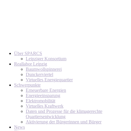
Über SPARCS
Leipziger Konsortium
Reallabor Leipzig
Baumwollspinnerei
Dunckerviertel
Virtuelles Energiequartier
Schwerpunkte
Erneuerbare Energien
Energieeinsparung
Elektromobilität
Virtuelles Kraftwerk
Daten und Prozesse für die klimagerechte
Quartiersentwicklung
Aktivierung der Bürgerinnen und Bürger
News