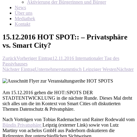
Aktivierung der Bürgerinnen und Bürger
News
Über uns
Mediathek
Kontakt
15.12.2016 HOT SPOT:: – Privatsphäre
vs. Smart City?
Zurück
Vorheriger Eintrag
12.11.2016 Internationaler Tag des
Passivhauses
Nächster Eintrag
Unternehmerstammtisch Leipziger Westen
Nächster
Am 15.12.2016 gehen die HOT::SPOTS DER
STADTENTWICKLUNG in die nächste Runde. Dieses Mal dreht
sich alles um die im Kontext von Smart Cities oft diskutierten
Themen Datenschutz & Privatsphäre.
Nach Vorträgen von Tobias Rademacher und Rainer Rodewald vom
Bündis Privatsphäre
Leipzig (externer Link) sowie von Lutz
Martiny von achelos GmbH aus Paderborn diskutieren die
Referenten ihre unterschiedlichen Sichtweisen.