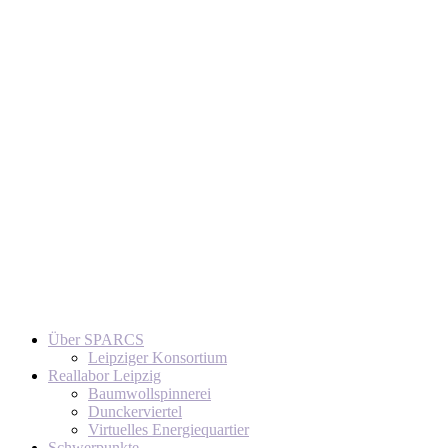
Über SPARCS
Leipziger Konsortium
Reallabor Leipzig
Baumwollspinnerei
Dunckerviertel
Virtuelles Energiequartier
Schwerpunkte