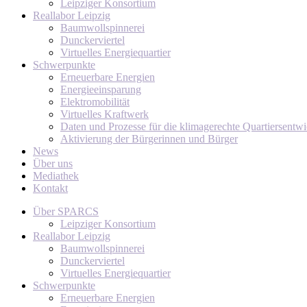
Leipziger Konsortium
Reallabor Leipzig
Baumwollspinnerei
Dunckerviertel
Virtuelles Energiequartier
Schwerpunkte
Erneuerbare Energien
Energieeinsparung
Elektromobilität
Virtuelles Kraftwerk
Daten und Prozesse für die klimagerechte Quartiersentw
Aktivierung der Bürgerinnen und Bürger
News
Über uns
Mediathek
Kontakt
Über SPARCS
Leipziger Konsortium
Reallabor Leipzig
Baumwollspinnerei
Dunckerviertel
Virtuelles Energiequartier
Schwerpunkte
Erneuerbare Energien