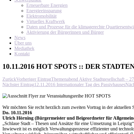
Erneuerbare Energien
Energieeinsparung
Elektromobilität
Virtuelles Kraftwerk
Daten und Prozesse für die klimagerechte Quartiersentw
Aktivierung der Bürgerinnen und Bürger
News
Über uns
Mediathek
Kontakt
10.11.2016 HOT SPOTS :: DER STAD
Zurück
Vorheriger Eintrag
Themenabend Aktive Stadtgesellschaft – 2
Nächster Eintrag
12.11.2016 Internationaler Tag des Passivhauses
Näch
Wir möchten Sie recht herzlich zum zweiten Vortrag in der aktuellen S
Do. 10.11.2016
Ulrich Hörning (Bürgermeister und Beigeordneter für Allgemein
„Schlaue Stadt – Thesen und Ansätze für eine Umsetzung in Leipzig“
Inwieweit ist es möglich Verwaltungsprozesse effizienter und technolo