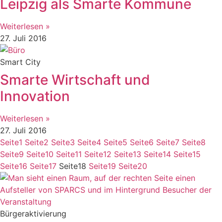
Leipzig als Smarte Kommune
Weiterlesen »
27. Juli 2016
Smart City
Smarte Wirtschaft und
Innovation
Weiterlesen »
27. Juli 2016
Seite
1
Seite
2
Seite
3
Seite
4
Seite
5
Seite
6
Seite
7
Seite
8
Seite
9
Seite
10
Seite
11
Seite
12
Seite
13
Seite
14
Seite
15
Seite
16
Seite
17
Seite
18
Seite
19
Seite
20
Bürgeraktivierung