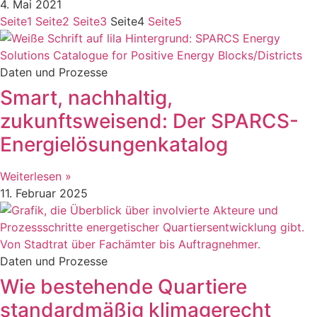
4. Mai 2021
Seite
1
Seite
2
Seite
3
Seite
4
Seite
5
Daten und Prozesse
Smart, nachhaltig,
zukunftsweisend: Der SPARCS-
Energielösungenkatalog
Weiterlesen »
11. Februar 2025
Daten und Prozesse
Wie bestehende Quartiere
standardmäßig klimagerecht