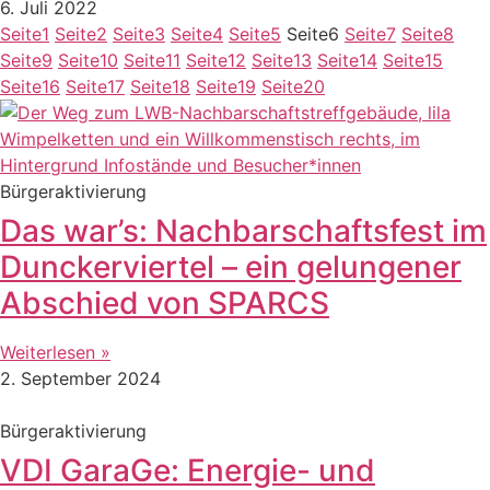
6. Juli 2022
Seite
1
Seite
2
Seite
3
Seite
4
Seite
5
Seite
6
Seite
7
Seite
8
Seite
9
Seite
10
Seite
11
Seite
12
Seite
13
Seite
14
Seite
15
Seite
16
Seite
17
Seite
18
Seite
19
Seite
20
Bürgeraktivierung
Das war’s: Nachbarschaftsfest im
Dunckerviertel – ein gelungener
Abschied von SPARCS
Weiterlesen »
2. September 2024
Bürgeraktivierung
VDI GaraGe: Energie- und