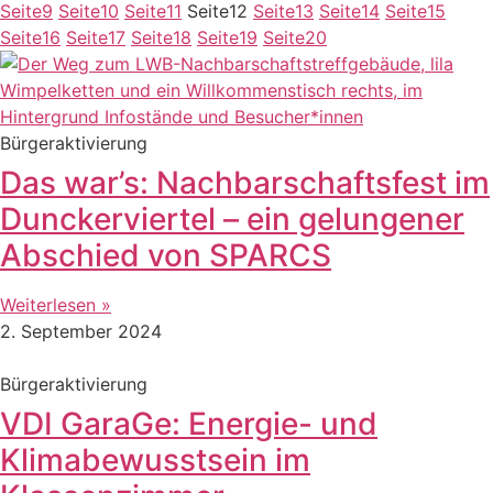
Seite
9
Seite
10
Seite
11
Seite
12
Seite
13
Seite
14
Seite
15
Seite
16
Seite
17
Seite
18
Seite
19
Seite
20
Bürgeraktivierung
Das war’s: Nachbarschaftsfest im
Dunckerviertel – ein gelungener
Abschied von SPARCS
Weiterlesen »
2. September 2024
Bürgeraktivierung
VDI GaraGe: Energie- und
Klimabewusstsein im