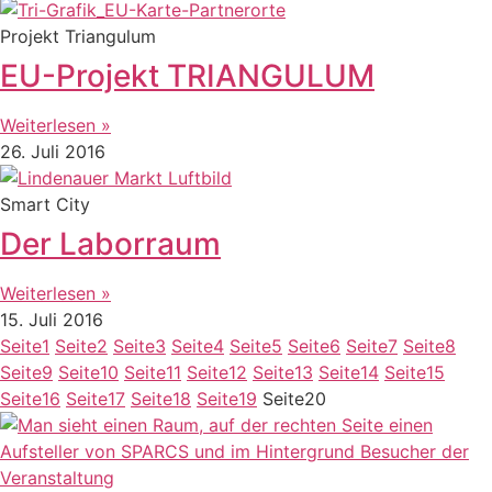
Projekt Triangulum
EU-Projekt TRIANGULUM
Weiterlesen »
26. Juli 2016
Smart City
Der Laborraum
Weiterlesen »
15. Juli 2016
Seite
1
Seite
2
Seite
3
Seite
4
Seite
5
Seite
6
Seite
7
Seite
8
Seite
9
Seite
10
Seite
11
Seite
12
Seite
13
Seite
14
Seite
15
Seite
16
Seite
17
Seite
18
Seite
19
Seite
20