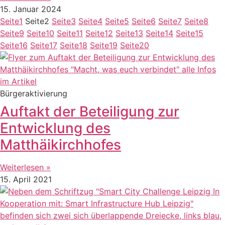
15. Januar 2024
Seite
1
Seite
2
Seite
3
Seite
4
Seite
5
Seite
6
Seite
7
Seite
8
Seite
9
Seite
10
Seite
11
Seite
12
Seite
13
Seite
14
Seite
15
Seite
16
Seite
17
Seite
18
Seite
19
Seite
20
Bürgeraktivierung
Auftakt der Beteiligung zur
Entwicklung des
Matthäikirchhofes
Weiterlesen »
15. April 2021