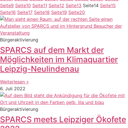
Seite
9
Seite
10
Seite
11
Seite
12
Seite
13
Seite
14
Seite
15
Seite
16
Seite
17
Seite
18
Seite
19
Seite
20
Bürgeraktivierung
SPARCS auf dem Markt der
Möglichkeiten im Klimaquartier
Leipzig-Neulindenau
Weiterlesen »
6. Juli 2022
Bürgeraktivierung
SPARCS meets Leipziger Ökofete