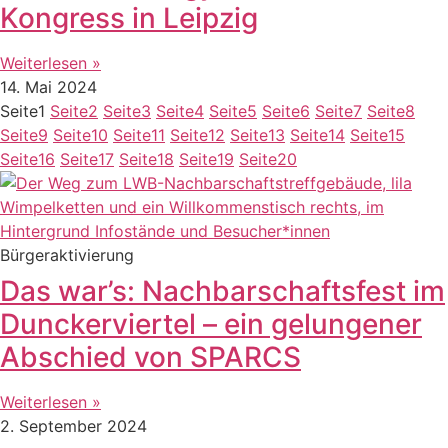
Kongress in Leipzig
Weiterlesen »
14. Mai 2024
Seite
1
Seite
2
Seite
3
Seite
4
Seite
5
Seite
6
Seite
7
Seite
8
Seite
9
Seite
10
Seite
11
Seite
12
Seite
13
Seite
14
Seite
15
Seite
16
Seite
17
Seite
18
Seite
19
Seite
20
Bürgeraktivierung
Das war’s: Nachbarschaftsfest im
Dunckerviertel – ein gelungener
Abschied von SPARCS
Weiterlesen »
2. September 2024