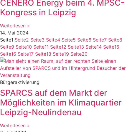
CENERO Energy beim 4. MPSC-
Kongress in Leipzig
Weiterlesen »
14. Mai 2024
Seite
1
Seite
2
Seite
3
Seite
4
Seite
5
Seite
6
Seite
7
Seite
8
Seite
9
Seite
10
Seite
11
Seite
12
Seite
13
Seite
14
Seite
15
Seite
16
Seite
17
Seite
18
Seite
19
Seite
20
Bürgeraktivierung
SPARCS auf dem Markt der
Möglichkeiten im Klimaquartier
Leipzig-Neulindenau
Weiterlesen »