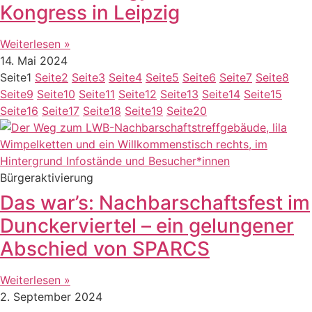
Kongress in Leipzig
Weiterlesen »
14. Mai 2024
Seite
1
Seite
2
Seite
3
Seite
4
Seite
5
Seite
6
Seite
7
Seite
8
Seite
9
Seite
10
Seite
11
Seite
12
Seite
13
Seite
14
Seite
15
Seite
16
Seite
17
Seite
18
Seite
19
Seite
20
Bürgeraktivierung
Das war’s: Nachbarschaftsfest im
Dunckerviertel – ein gelungener
Abschied von SPARCS
Weiterlesen »
2. September 2024