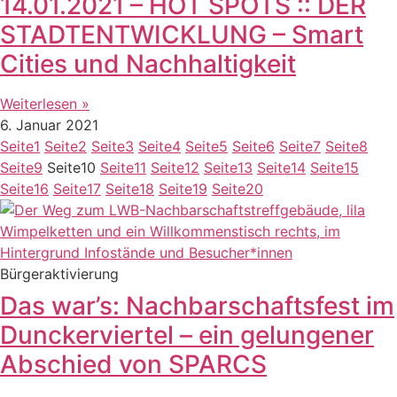
14.01.2021 – HOT SPOTS :: DER
STADTENTWICKLUNG – Smart
Cities und Nachhaltigkeit
Weiterlesen »
6. Januar 2021
Seite
1
Seite
2
Seite
3
Seite
4
Seite
5
Seite
6
Seite
7
Seite
8
Seite
9
Seite
10
Seite
11
Seite
12
Seite
13
Seite
14
Seite
15
Seite
16
Seite
17
Seite
18
Seite
19
Seite
20
Bürgeraktivierung
Das war’s: Nachbarschaftsfest im
Dunckerviertel – ein gelungener
Abschied von SPARCS