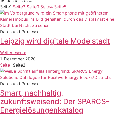
15. Januar 2024
Seite
1
Seite
2
Seite
3
Seite
4
Seite
5
Daten und Prozesse
Leipzig wird digitale Modelstadt
Weiterlesen »
1. Dezember 2020
Seite
1
Seite
2
Daten und Prozesse
Smart, nachhaltig,
zukunftsweisend: Der SPARCS-
Energielösungenkatalog