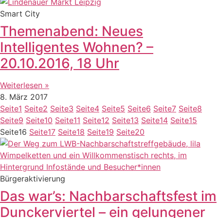
Smart City
Themenabend: Neues
Intelligentes Wohnen? –
20.10.2016, 18 Uhr
Weiterlesen »
8. März 2017
Seite
1
Seite
2
Seite
3
Seite
4
Seite
5
Seite
6
Seite
7
Seite
8
Seite
9
Seite
10
Seite
11
Seite
12
Seite
13
Seite
14
Seite
15
Seite
16
Seite
17
Seite
18
Seite
19
Seite
20
Bürgeraktivierung
Das war’s: Nachbarschaftsfest im
Dunckerviertel – ein gelungener