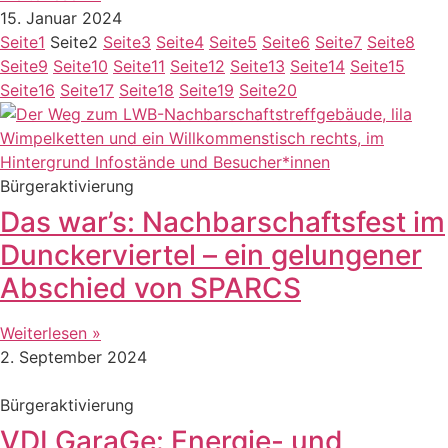
15. Januar 2024
Seite
1
Seite
2
Seite
3
Seite
4
Seite
5
Seite
6
Seite
7
Seite
8
Seite
9
Seite
10
Seite
11
Seite
12
Seite
13
Seite
14
Seite
15
Seite
16
Seite
17
Seite
18
Seite
19
Seite
20
Bürgeraktivierung
Das war’s: Nachbarschaftsfest im
Dunckerviertel – ein gelungener
Abschied von SPARCS
Weiterlesen »
2. September 2024
Bürgeraktivierung
VDI GaraGe: Energie- und