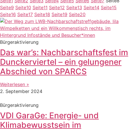
Seite
1
Seite
2
Seite
3
Seite
4
Seite
5
Seite
6
Seite
7
Seite
8
Seite
9
Seite
10
Seite
11
Seite
12
Seite
13
Seite
14
Seite
15
Seite
16
Seite
17
Seite
18
Seite
19
Seite
20
Bürgeraktivierung
Das war’s: Nachbarschaftsfest im
Dunckerviertel – ein gelungener
Abschied von SPARCS
Weiterlesen »
2. September 2024
Bürgeraktivierung
VDI GaraGe: Energie- und
Klimabewusstsein im