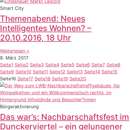
Smart City
Themenabend: Neues
Intelligentes Wohnen? –
20.10.2016, 18 Uhr
Weiterlesen »
8. März 2017
Seite
1
Seite
2
Seite
3
Seite
4
Seite
5
Seite
6
Seite
7
Seite
8
Seite
9
Seite
10
Seite
11
Seite
12
Seite
13
Seite
14
Seite
15
Seite
16
Seite
17
Seite
18
Seite
19
Seite
20
Bürgeraktivierung
Das war’s: Nachbarschaftsfest im
Dunckerviertel – ein gelungener