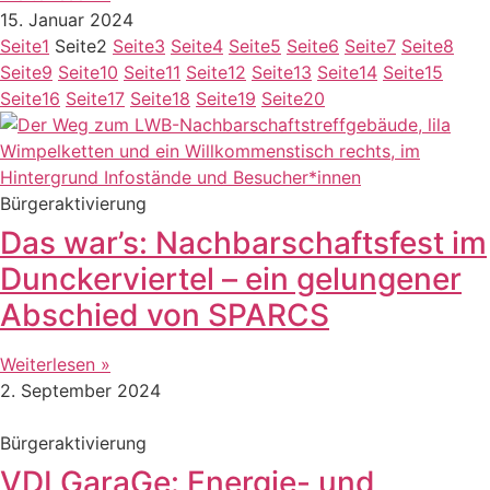
15. Januar 2024
Seite
1
Seite
2
Seite
3
Seite
4
Seite
5
Seite
6
Seite
7
Seite
8
Seite
9
Seite
10
Seite
11
Seite
12
Seite
13
Seite
14
Seite
15
Seite
16
Seite
17
Seite
18
Seite
19
Seite
20
Bürgeraktivierung
Das war’s: Nachbarschaftsfest im
Dunckerviertel – ein gelungener
Abschied von SPARCS
Weiterlesen »
2. September 2024
Bürgeraktivierung
VDI GaraGe: Energie- und