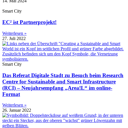
14. Mai 2024
Smart City
EC² ist Partnerprojekt!
Weiterlesen »
27. Juli 2022
Smart City
Das Referat Digitale Stadt zu Besuch beim Research
Centre for Sustainable and Smart Infrastructure
(RCI) – Neujahrsempfang „Area!L“ im online-
Format
Weiterlesen »
26. Januar 2022