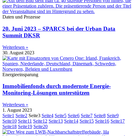
Daten und Prozesse
20. Juni 2023 – SPARCS bei der Urban Data
Summit DKSR
Weiterlesen »
30. August 2023
Energieeinsparung
Immobilienfonds durch modernste Energie-
Monitoring-Lösungen unterstützen
Weiterlesen »
1. August 2023
Seite
1
Seite
2
Seite
3
Seite
4
Seite
5
Seite
6
Seite
7
Seite
8
Seite
9
Seite
10
Seite
11
Seite
12
Seite
13
Seite
14
Seite
15
Seite
16
Seite
17
Seite
18
Seite
19
Seite
20