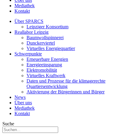
Über uns
Mediathek
Kontakt
Über SPARCS
Leipziger Konsortium
Reallabor Leipzig
Baumwollspinnerei
Dunckerviertel
Virtuelles Energiequartier
Schwerpunkte
Erneuerbare Energien
Energieeinsparung
Elektromobilität
Virtuelles Kraftwerk
Daten und Prozesse für die klimagerechte
Quartiersentwicklung
Aktivierung der Bürgerinnen und Bürger
News
Über uns
Mediathek
Kontakt
Suche