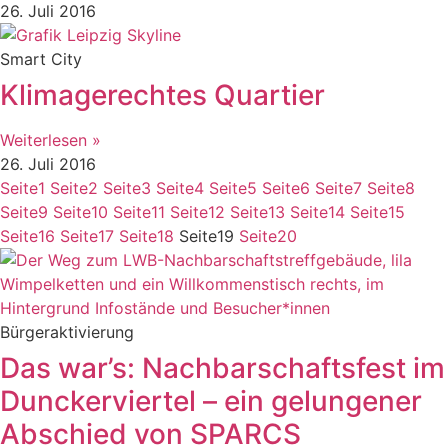
26. Juli 2016
Smart City
Klimagerechtes Quartier
Weiterlesen »
26. Juli 2016
Seite
1
Seite
2
Seite
3
Seite
4
Seite
5
Seite
6
Seite
7
Seite
8
Seite
9
Seite
10
Seite
11
Seite
12
Seite
13
Seite
14
Seite
15
Seite
16
Seite
17
Seite
18
Seite
19
Seite
20
Bürgeraktivierung
Das war’s: Nachbarschaftsfest im
Dunckerviertel – ein gelungener
Abschied von SPARCS