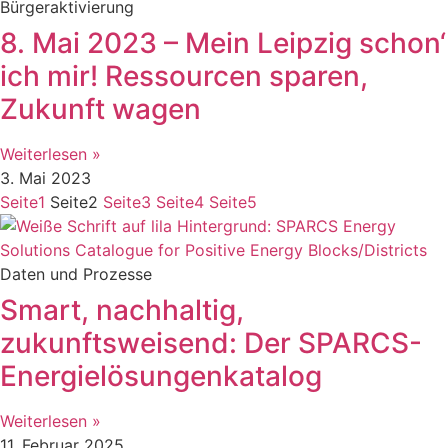
Bürgeraktivierung
8. Mai 2023 – Mein Leipzig schon‘
ich mir! Ressourcen sparen,
Zukunft wagen
Weiterlesen »
3. Mai 2023
Seite
1
Seite
2
Seite
3
Seite
4
Seite
5
Daten und Prozesse
Smart, nachhaltig,
zukunftsweisend: Der SPARCS-
Energielösungenkatalog
Weiterlesen »
11. Februar 2025