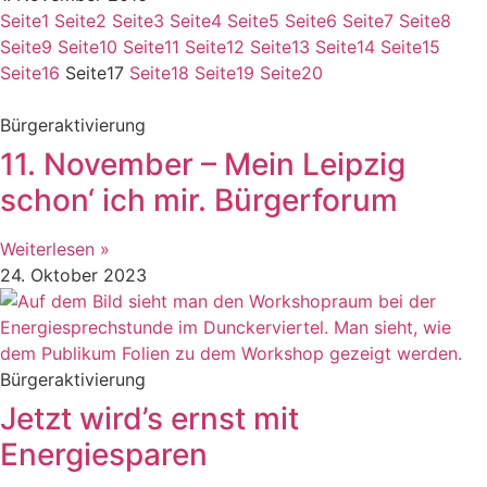
Seite
1
Seite
2
Seite
3
Seite
4
Seite
5
Seite
6
Seite
7
Seite
8
Seite
9
Seite
10
Seite
11
Seite
12
Seite
13
Seite
14
Seite
15
Seite
16
Seite
17
Seite
18
Seite
19
Seite
20
Bürgeraktivierung
11. November – Mein Leipzig
schon‘ ich mir. Bürgerforum
Weiterlesen »
24. Oktober 2023
Bürgeraktivierung
Jetzt wird’s ernst mit
Energiesparen