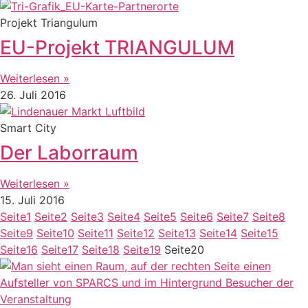
Projekt Triangulum
EU-Projekt TRIANGULUM
Weiterlesen »
26. Juli 2016
Smart City
Der Laborraum
Weiterlesen »
15. Juli 2016
Seite
1
Seite
2
Seite
3
Seite
4
Seite
5
Seite
6
Seite
7
Seite
8
Seite
9
Seite
10
Seite
11
Seite
12
Seite
13
Seite
14
Seite
15
Seite
16
Seite
17
Seite
18
Seite
19
Seite
20