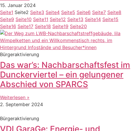
15. Januar 2024
Seite
1
Seite
2
Seite
3
Seite
4
Seite
5
Seite
6
Seite
7
Seite
8
Seite
9
Seite
10
Seite
11
Seite
12
Seite
13
Seite
14
Seite
15
Seite
16
Seite
17
Seite
18
Seite
19
Seite
20
Bürgeraktivierung
Das war’s: Nachbarschaftsfest im
Dunckerviertel – ein gelungener
Abschied von SPARCS
Weiterlesen »
2. September 2024
Bürgeraktivierung
VDI GaraGe: Energie- und