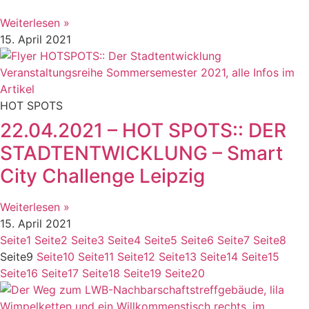
Weiterlesen »
15. April 2021
HOT SPOTS
22.04.2021 – HOT SPOTS:: DER
STADTENTWICKLUNG – Smart
City Challenge Leipzig
Weiterlesen »
15. April 2021
Seite
1
Seite
2
Seite
3
Seite
4
Seite
5
Seite
6
Seite
7
Seite
8
Seite
9
Seite
10
Seite
11
Seite
12
Seite
13
Seite
14
Seite
15
Seite
16
Seite
17
Seite
18
Seite
19
Seite
20