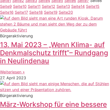
Seite
1
Seite
2
Seite
3
Seite
4
Seite
5
Seite
6
Seite
7
Seite
8
Seite
9
Seite
10
Seite
11
Seite
12
Seite
13
Seite
14
Seite
15
Seite
16
Seite
17
Seite
18
Seite
19
Seite
20
Bürgeraktivierung
13. Mai 2023 – „Wenn Klima- auf
Denkmalschutz trifft“– Rundgang
in Neulindenau
Weiterlesen »
27. April 2023
Bürgeraktivierung
März-Workshop für eine bessere