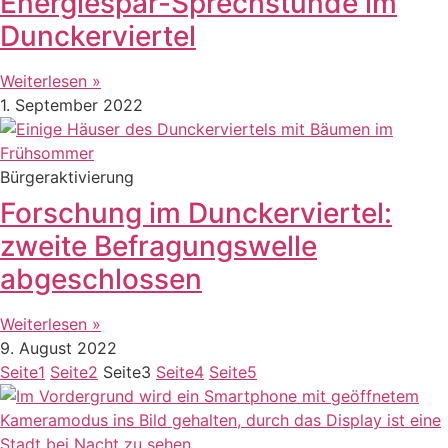
Energiespar-Sprechstunde im
Dunckerviertel
Weiterlesen »
1. September 2022
Bürgeraktivierung
Forschung im Dunckerviertel:
zweite Befragungswelle
abgeschlossen
Weiterlesen »
9. August 2022
Seite
1
Seite
2
Seite
3
Seite
4
Seite
5