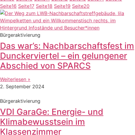
Seite
16
Seite
17
Seite
18
Seite
19
Seite
20
Bürgeraktivierung
Das war’s: Nachbarschaftsfest im
Dunckerviertel – ein gelungener
Abschied von SPARCS
Weiterlesen »
2. September 2024
Bürgeraktivierung
VDI GaraGe: Energie- und
Klimabewusstsein im
Klassenzimmer