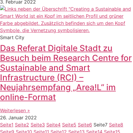
3. Februar 2022
Smart City
Das Referat Digitale Stadt zu
Besuch beim Research Centre for
Sustainable and Smart
Infrastructure (RCI) –
Neujahrsempfang „Area!L“ im
online-Format
Weiterlesen »
26. Januar 2022
Seite
1
Seite
2
Seite
3
Seite
4
Seite
5
Seite
6
Seite
7
Seite
8
Seite
9
Seite
10
Seite
11
Seite
12
Seite
13
Seite
14
Seite
15