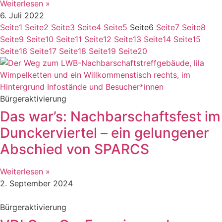
Weiterlesen »
6. Juli 2022
Seite
1
Seite
2
Seite
3
Seite
4
Seite
5
Seite
6
Seite
7
Seite
8
Seite
9
Seite
10
Seite
11
Seite
12
Seite
13
Seite
14
Seite
15
Seite
16
Seite
17
Seite
18
Seite
19
Seite
20
Bürgeraktivierung
Das war’s: Nachbarschaftsfest im
Dunckerviertel – ein gelungener
Abschied von SPARCS
Weiterlesen »
2. September 2024
Bürgeraktivierung