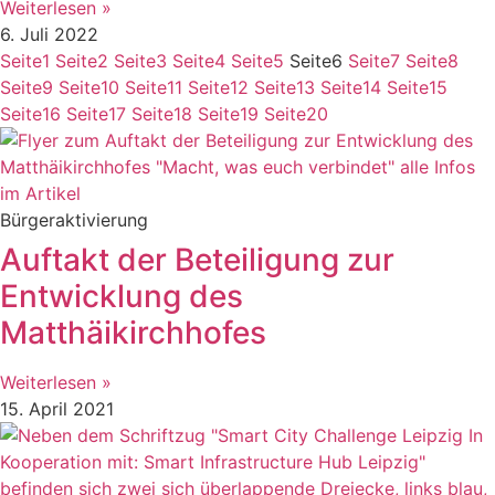
Weiterlesen »
6. Juli 2022
Seite
1
Seite
2
Seite
3
Seite
4
Seite
5
Seite
6
Seite
7
Seite
8
Seite
9
Seite
10
Seite
11
Seite
12
Seite
13
Seite
14
Seite
15
Seite
16
Seite
17
Seite
18
Seite
19
Seite
20
Bürgeraktivierung
Auftakt der Beteiligung zur
Entwicklung des
Matthäikirchhofes
Weiterlesen »
15. April 2021