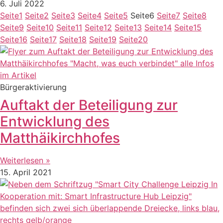
6. Juli 2022
Seite
1
Seite
2
Seite
3
Seite
4
Seite
5
Seite
6
Seite
7
Seite
8
Seite
9
Seite
10
Seite
11
Seite
12
Seite
13
Seite
14
Seite
15
Seite
16
Seite
17
Seite
18
Seite
19
Seite
20
Bürgeraktivierung
Auftakt der Beteiligung zur
Entwicklung des
Matthäikirchhofes
Weiterlesen »
15. April 2021