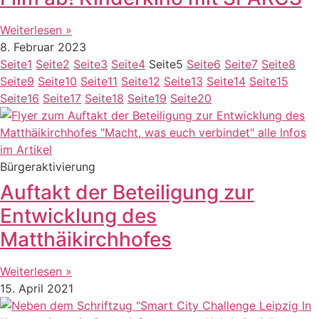
Weiterlesen »
8. Februar 2023
Seite
1
Seite
2
Seite
3
Seite
4
Seite
5
Seite
6
Seite
7
Seite
8
Seite
9
Seite
10
Seite
11
Seite
12
Seite
13
Seite
14
Seite
15
Seite
16
Seite
17
Seite
18
Seite
19
Seite
20
Bürgeraktivierung
Auftakt der Beteiligung zur
Entwicklung des
Matthäikirchhofes
Weiterlesen »
15. April 2021